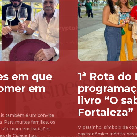
res em que
1ª Rota do
comer em
programaç
livro “O sa
Fortaleza”
Pais também é um convite
. Para muitas famílias, os
O pratinho, símbolo da co
ransformam em tradições
gastronômico inédito nessa 