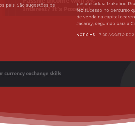
pesquisadora Izakeline Rib
os pais. São sugestões de
fez sucesso no percurso q
de venda na capital cearense. A 1ª Rota do Pratinho teve início
Jacarey, seguindo para a Ci
NOTÍCIAS
7 DE AGOSTO DE 2