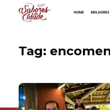
HOME
MELHORES
Tag:
encomend