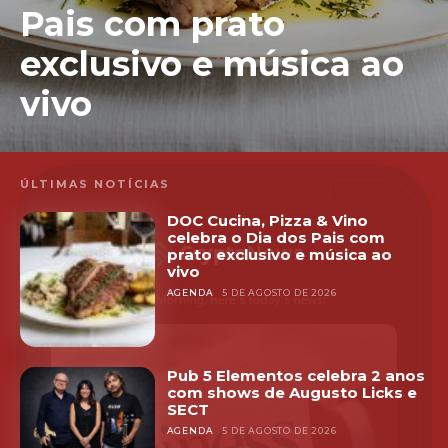
Pais com prato
exclusivo e música ao
vivo
ÚLTIMAS NOTÍCIAS
DOC Cucina, Pizza & Vino
celebra o Dia dos Pais com
prato exclusivo e música ao
vivo
AGENDA
5 DE AGOSTO DE 2026
Pub 5 Elementos celebra 2 anos
com shows de Augusto Licks e
SECT
AGENDA
5 DE AGOSTO DE 2026