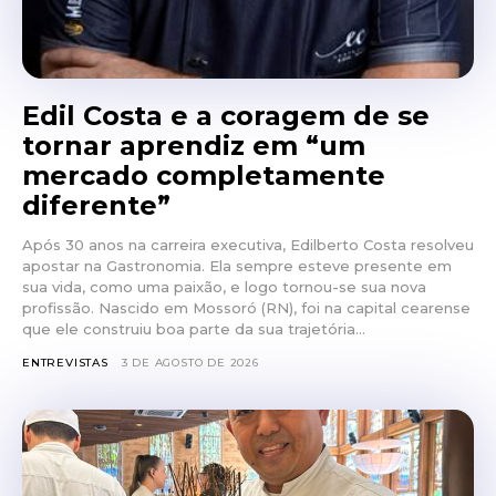
Edil Costa e a coragem de se
tornar aprendiz em “um
mercado completamente
diferente”
Após 30 anos na carreira executiva, Edilberto Costa resolveu
apostar na Gastronomia. Ela sempre esteve presente em
sua vida, como uma paixão, e logo tornou-se sua nova
profissão. Nascido em Mossoró (RN), foi na capital cearense
que ele construiu boa parte da sua trajetória...
ENTREVISTAS
3 DE AGOSTO DE 2026