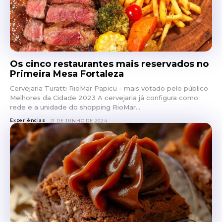
Os cinco restaurantes mais reservados no
Primeira Mesa Fortaleza
Cervejaria Turatti RioMar Papicu - mais votado pelo público
Melhores da Cidade 2023 A cervejaria já configura como
rede e a unidade do shopping RioMar...
Experiências
21 DE JUNHO DE 2024