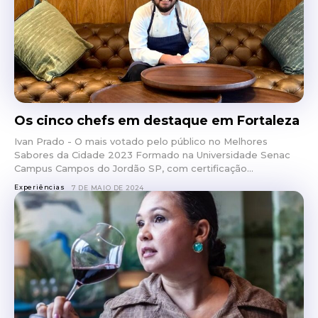
Os cinco chefs em destaque em Fortaleza
Ivan Prado - O mais votado pelo público no Melhores
Sabores da Cidade 2023 Formado na Universidade Senac
Campus Campos do Jordão SP, com certificação...
Experiências
7 DE MAIO DE 2024