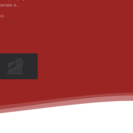
anais e...
26