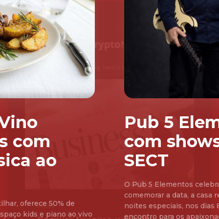
 Vino
Pub 5 Elem
is com
com shows
sica ao
SECT
O Pub 5 Elementos celebra
comemorar a data, a casa 
lhar, oferece 50% de
noites especiais, nos dias 8 e 15 de agosto.
spaço kids e piano ao vivo
encontro para os apaixon