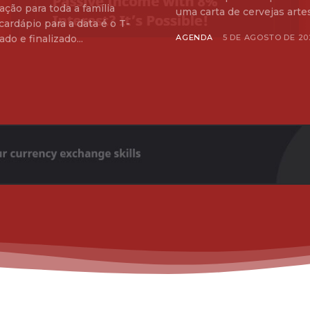
ão para toda a família
uma carta de cervejas artes
cardápio para a data é o T-
o e finalizado...
AGENDA
5 DE AGOSTO DE 20