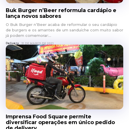
Buk Burger n’Beer reformula cardápio e
lança novos sabores
O Buk Burger n’Beer acaba de reformular o seu cardápio
de burgers e os amantes de um sanduíche com muito sabor
já podem comemorar:...
Delivery
31 DE MARÇO DE 2021
Imprensa Food Square permite
diversificar operações em único pedido
de delivery