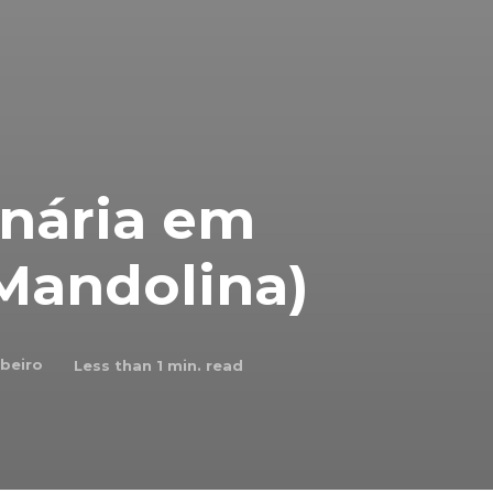
inária em
 Mandolina)
ibeiro
Less than 1
min. read