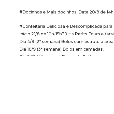
#Docinhos e Mais docinhos. Data 20/8 de 14h3
#Confeitaria Deliciosa e Descomplicada para i
Início 21/8 de 10h-15h30 Hs Petits Fours e tarte
Dia 4/9 (2* semana) Bolos com estrutura area
Dia 18/9 (3* semana) Bolos em camadas.
Dia 2/10 (4*semana) Doces de Patisserie.
Dia 16/10 (5* semana) Salgados Finos.
Dia 30/10 (6* semana) Sobremesas.
#Pizza e Calzone data 20/8 de 9h – 12h, Chef 
#Toque de Chef para Iniciantes, início 28/8 m
Dia 11/9 (domingo) módulo 2 arroz.