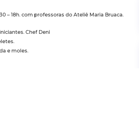
0 – 18h. com professoras do Ateliê Maria Bruaca.
niciantes. Chef Deni
letes.
da e moles.
Milton Vasques.
ódulo 1: legumes e vegetais, cortes e molhos.