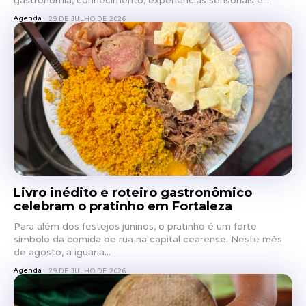
gastronomia, conhecimento, experiências sensoriais e...
Agenda
29 DE JULHO DE 2026
Livro inédito e roteiro gastronômico
celebram o pratinho em Fortaleza
Para além dos festejos juninos, o pratinho é um forte
símbolo da comida de rua na capital cearense. Neste mês
de agosto, a iguaria...
Agenda
29 DE JULHO DE 2026