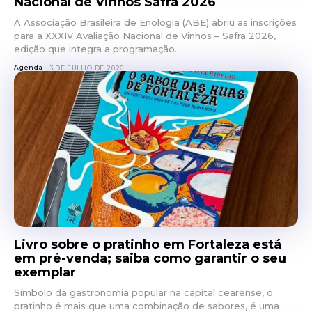
Nacional de Vinhos Safra 2026
A Associação Brasileira de Enologia (ABE) abriu as inscrições
para a XXXIV Avaliação Nacional de Vinhos – Safra 2026,
edição que integra a programação...
Agenda
3 DE JULHO DE 2026
Livro sobre o pratinho em Fortaleza está
em pré-venda; saiba como garantir o seu
exemplar
Símbolo da gastronomia popular na capital cearense, o
pratinho é mais que uma combinação de sabores, é uma