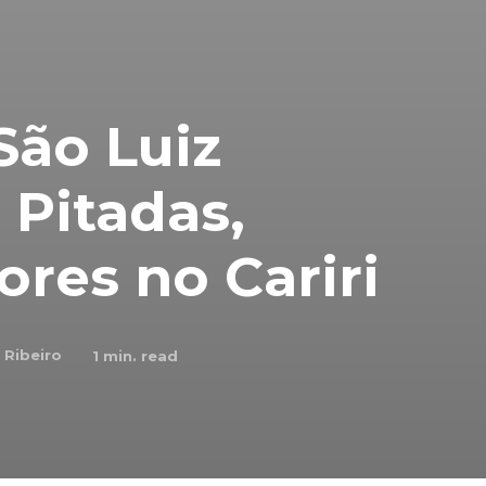
São Luiz
 Pitadas,
ores no Cariri
 Ribeiro
1
min. read