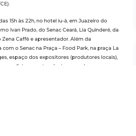
CE).
as 15h às 22h, no hotel iu-á, em Juazeiro do
mo Ivan Prado, do Senac Ceará, Lia Quinderé, da
 do Zena Caffè e apresentador. Além da
a com o Senac na Praça – Food Park, na praça La
ges, espaço dos expositores (produtores locais),
 para oficinas gastronômicas, sendo a
o na venda de produtos gourmet e grande
á participando do evento com stand na praça La
s e outros produtos gourmet como massas,
stand contará com atendentes para sugerir as
atos gastronômicos comercializados no Food