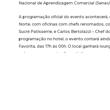
Nacional de Aprendizagem Comercial (Senac/
A programação oficial do evento acontecerá, d
Norte, com oficinas com chefs renomados, co
Sucré Patisserrie, e Carlos Bertolazzi – Chef
programação no hotel, o evento contará aind
Favorita, das 17h às 00h. O local ganhará loun
palco para apresentações artísticas e espaço
programação na praça aberta ao público.
O Mercadinhos São Luiz, referência no Estad
incentivador da gastronomia cearense, estar
Favorita vendendo espumantes, vinhos, suco
azeites, molhos e geleias. Além da venda, o 
melhores opções para harmonizar com os pr