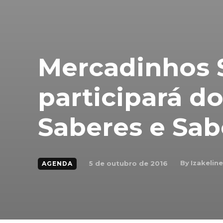
Mercadinhos 
participará do
Saberes e Sab
By
Izakeline
5 de outubro de 2016
AGENDA