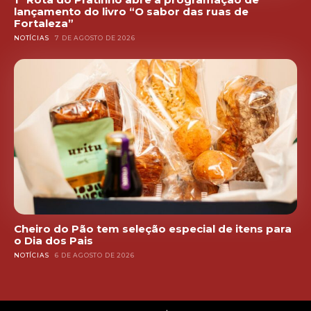
lançamento do livro “O sabor das ruas de
Fortaleza”
NOTÍCIAS
7 DE AGOSTO DE 2026
Cheiro do Pão tem seleção especial de itens para
o Dia dos Pais
NOTÍCIAS
6 DE AGOSTO DE 2026