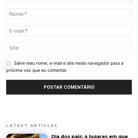
Comentário:
No
E-
mai
Sit
Salve meu nome, e-mail e site neste navegador para a
próxima vez que eu comentar.
LATEST ARTICLES
Dia dos pais: 4 lugares em que