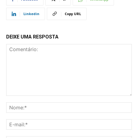
Linkedin
Copy URL
DEIXE UMA RESPOSTA
Comentário:
No
E-
mai