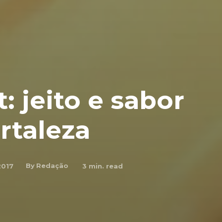
 jeito e sabor
rtaleza
By
Redação
2017
3
min. read