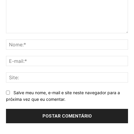
Comentário:
No
E-
mai
Sit
Salve meu nome, e-mail e site neste navegador para a
próxima vez que eu comentar.