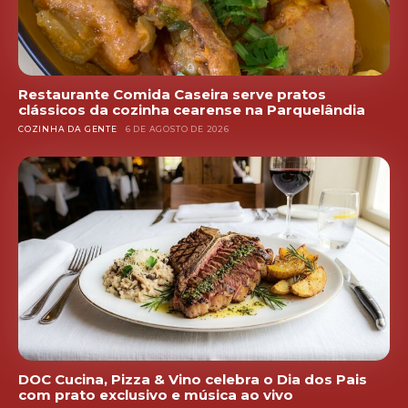
Restaurante Comida Caseira serve pratos
clássicos da cozinha cearense na Parquelândia
COZINHA DA GENTE
6 DE AGOSTO DE 2026
DOC Cucina, Pizza & Vino celebra o Dia dos Pais
com prato exclusivo e música ao vivo