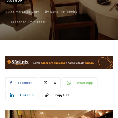
AGENDA
20 de março de 2017
By
Izakeline Ribeiro
Less than 1
min. read
Facebook
X
WhatsApp
Linkedin
Copy URL