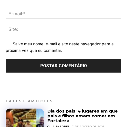
E-
mai
Sit
Salve meu nome, e-mail e site neste navegador para a
próxima vez que eu comentar.
LATEST ARTICLES
Dia dos pais: 4 lugares em que
pais e filhos amam comer em
Fortaleza
GUIA SABORES
7 DE AGOSTO DE 2026