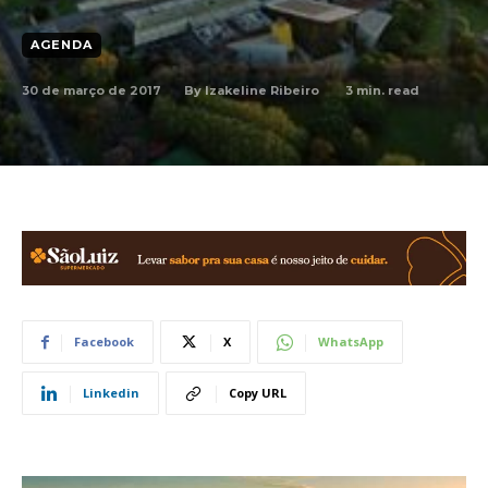
AGENDA
30 de março de 2017
3
min. read
By
Izakeline Ribeiro
Facebook
X
WhatsApp
Linkedin
Copy URL