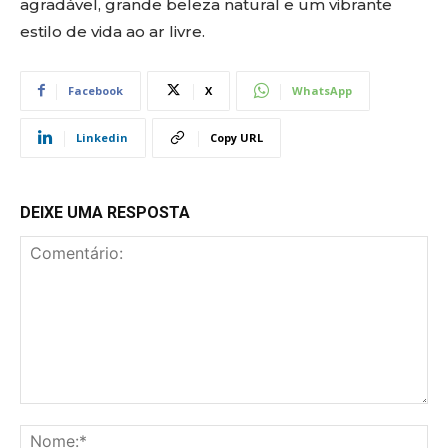
agradável, grande beleza natural e um vibrante
estilo de vida ao ar livre.
Facebook
X
WhatsApp
Linkedin
Copy URL
DEIXE UMA RESPOSTA
Comentário:
No