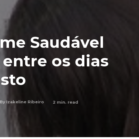
ume Saudável
 entre os dias
osto
By
Izakeline Ribeiro
2
min. read