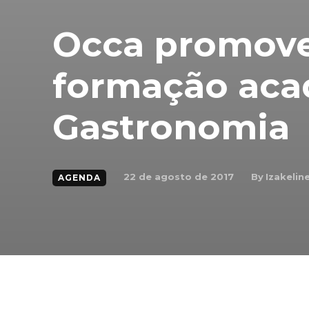
Occa promove
formação ac
Gastronomia
By
Izakelin
22 de agosto de 2017
AGENDA