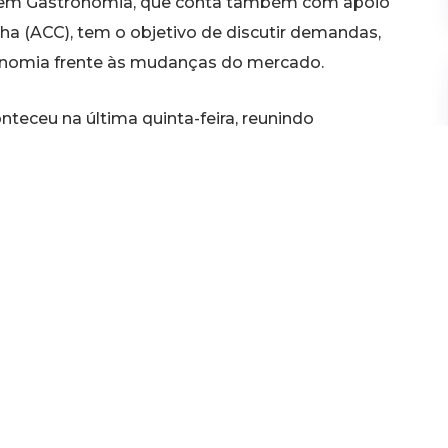
o em Gastronomia, que conta também com apoio
a (ACC), tem o objetivo de discutir demandas,
ronomia frente às mudanças do mercado.
nteceu na última quinta-feira, reunindo
Fateci e Unichristus, Thalma Escócia e Samira
a, presidente da ACC. O próximo será nesta quinta
tantes dos cursos de gastronomia da Universidade
 do Ceará (IFCE) e ainda da chef de cozinha e
cional de Aprendizagem Comercial (Senac)
ia e áreas afins, assim como ao público em
: desafios, reflexões e propostas