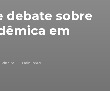
 debate sobre
adêmica em
e Ribeiro
1
min. read