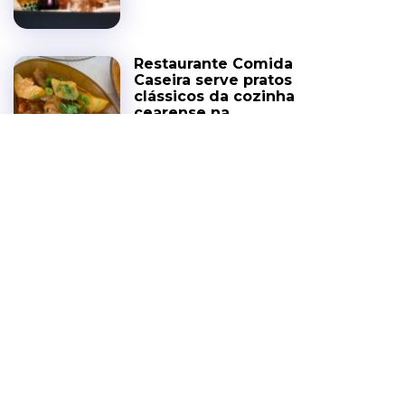
Restaurante Comida
Caseira serve pratos
clássicos da cozinha
cearense na
Parquelândia
COZINHA DA GENTE
6 DE AGOSTO DE 2026