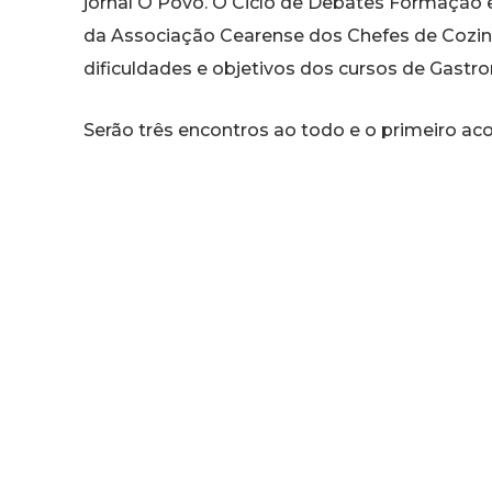
jornal O Povo. O Ciclo de Debates Formaçã
da Associação Cearense dos Chefes de Cozinh
dificuldades e objetivos dos cursos de Gast
Serão três encontros ao todo e o primeiro aco
coordenadores dos cursos de gastronomia da 
Lodi, além do chef de cozinha Luciano Ferreir
(24), de 9h às 11h30, desta vez com represen
Federal do Ceará (UFC) e do Instituto Federal
pesquisadora Nilza Mendonça, do Serviço Na
O debate é aberto a estudantes de gastronom
geral, e não requer inscrição prévia.
Ciclo de Debates Formação em Gastronomia