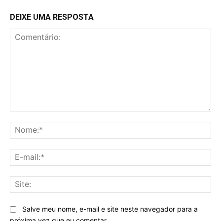
DEIXE UMA RESPOSTA
Comentário:
No
E-
mai
Sit
Salve meu nome, e-mail e site neste navegador para a
próxima vez que eu comentar.