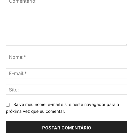
Comentário:
No
E-
mai
Sit
Salve meu nome, e-mail e site neste navegador para a
próxima vez que eu comentar.