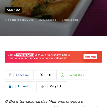
AGENDA
7 de março de 2018
3
min. read
By
Redação
Facebook
X
WhatsApp
Linkedin
Copy URL
O Dia Internacional das Mulheres chegou e