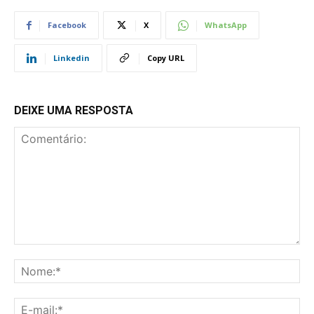
Facebook
X
WhatsApp
Linkedin
Copy URL
DEIXE UMA RESPOSTA
Comentário:
No
E-