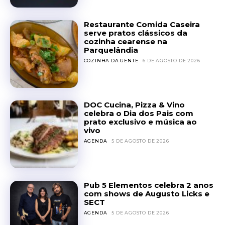
Restaurante Comida Caseira
serve pratos clássicos da
cozinha cearense na
Parquelândia
COZINHA DA GENTE
6 DE AGOSTO DE 2026
DOC Cucina, Pizza & Vino
celebra o Dia dos Pais com
prato exclusivo e música ao
vivo
AGENDA
5 DE AGOSTO DE 2026
Pub 5 Elementos celebra 2 anos
com shows de Augusto Licks e
SECT
AGENDA
5 DE AGOSTO DE 2026