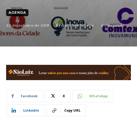
AGENDA
22 de outubro de 2018
2
min. read
By
Izakeline Ribeiro
Facebook
X
WhatsApp
Linkedin
Copy URL