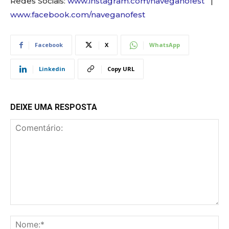
Redes Sociais:
www.instagram.com/naveganofest
|
www.facebook.com/naveganofest
Facebook
X
WhatsApp
Linkedin
Copy URL
DEIXE UMA RESPOSTA
Comentário:
No