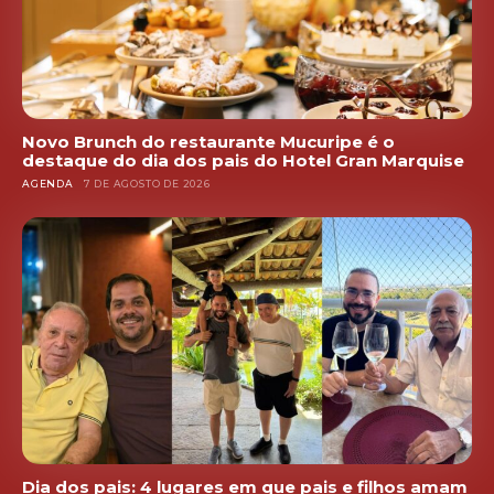
Novo Brunch do restaurante Mucuripe é o
destaque do dia dos pais do Hotel Gran Marquise
AGENDA
7 DE AGOSTO DE 2026
Dia dos pais: 4 lugares em que pais e filhos amam