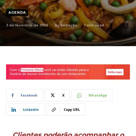
AGENDA
3 de fevereiro de 2019
1
min. read
By
Redação
Facebook
X
WhatsApp
Linkedin
Copy URL
Clientes poderão acompanhar o