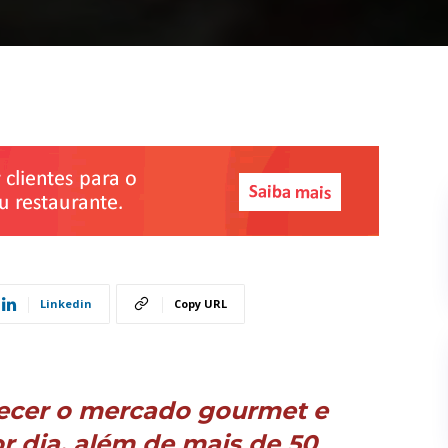
Linkedin
Copy URL
ecer o mercado gourmet e
or dia, além de mais de 50