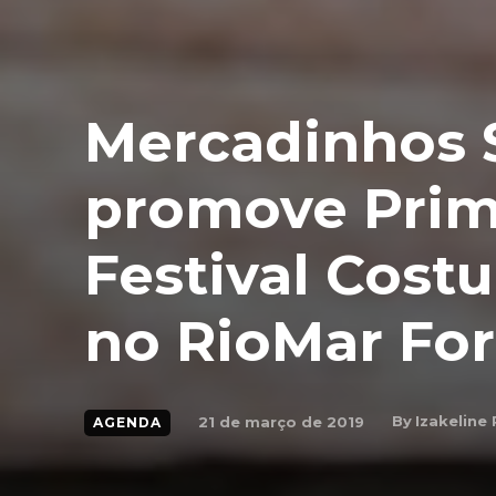
Mercadinhos 
promove Prim
Festival Cos
no RioMar For
By
Izakeline 
21 de março de 2019
AGENDA