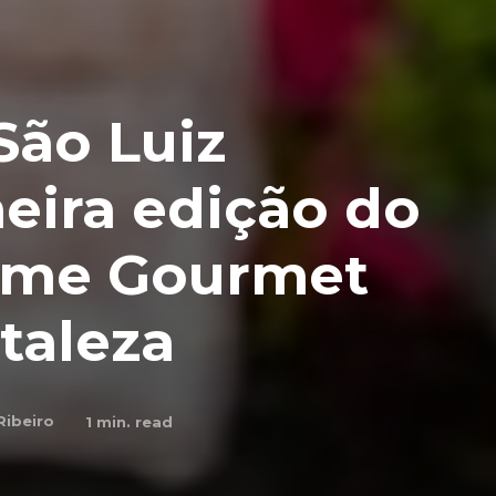
São Luiz
eira edição do
tume Gourmet
taleza
Ribeiro
1
min. read