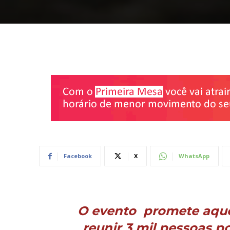
Facebook
X
WhatsApp
O evento promete aqu
reunir 3 mil pessoas p