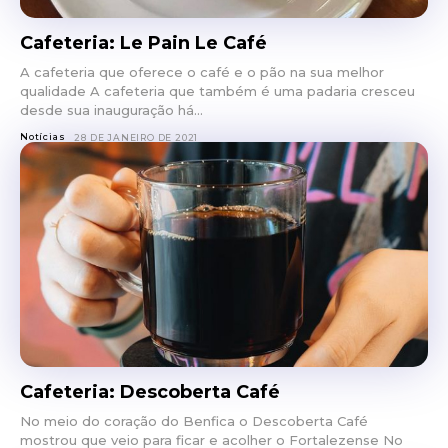
Cafeteria: Le Pain Le Café
A cafeteria que oferece o café e o pão na sua melhor
qualidade A cafeteria que também é uma padaria cresceu
desde sua inauguração há...
Notícias
28 DE JANEIRO DE 2021
Cafeteria: Descoberta Café
No meio do coração do Benfica o Descoberta Café
mostrou que veio para ficar e acolher o Fortalezense No