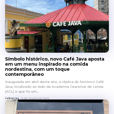
Símbolo histórico, novo Café Java aposta
em um menu inspirado na comida
nordestina, com um toque
contemporâneo
Inaugurada em abril deste ano, a réplica do histórico Café
Java, localizado ao lado da Academia Cearense de Letras
(ACL) e que foi um...
Cafeterias
8 DE JULHO DE 2025