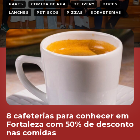
BARES
COMIDA DE RUA
DELIVERY
DOCES
LANCHES
PETISCOS
PIZZAS
SORVETERIAS
8 cafeterias para conhecer em
Fortaleza com 50% de desconto
nas comidas