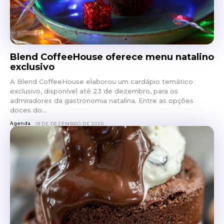
Blend CoffeeHouse oferece menu natalino
exclusivo
A Blend CoffeeHouse elaborou um cardápio temático
exclusivo, disponível até 23 de dezembro, para os
admiradores da gastronomia natalina. Entre as opções
doces do...
Agenda
18 DE DEZEMBRO DE 2020