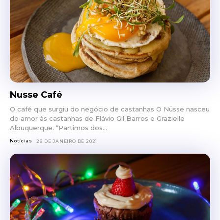
Nusse Café
O café que surgiu do negócio de castanhas O Nüsse nasceu
do amor às castanhas de Flávio Gil Barros e Grazielle
Albuquerque. “Partimos dos...
Notícias
28 DE JANEIRO DE 2021