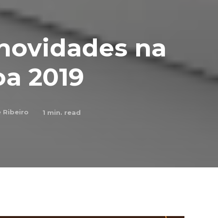
novidades na
oa 2019
e Ribeiro
1
min. read