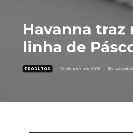
Havanna traz 
linha de Pásc
By
Izakelin
10 de abril de 2019
PRODUTOS