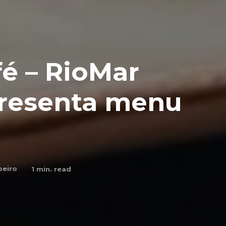
é – RioMar
presenta menu
beiro
1
min. read