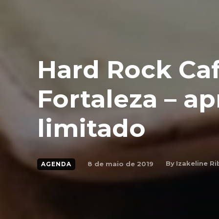
Hard Rock Caf
Fortaleza – a
limitado
By
Izakeline Ri
8 de maio de 2019
AGENDA