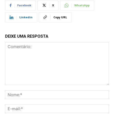
Facebook
X
WhatsApp
Linkedin
Copy URL
DEIXE UMA RESPOSTA
Comentário:
No
E-
mai