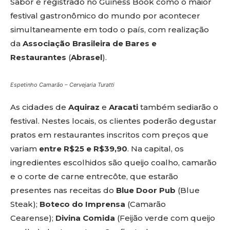
Sabor é registrado no Guiness Book como o maior
festival gastronômico do mundo por acontecer
simultaneamente em todo o país, com realização
da
Associação Brasileira de Bares e
Restaurantes
(
Abrasel
).
Espetinho Camarão – Cervejaria Turatti
As cidades de
Aquiraz
e
Aracati
também sediarão o
festival. Nestes locais, os clientes poderão degustar
pratos em restaurantes inscritos com preços que
variam
entre R$25 e R$39,90
. Na capital, os
ingredientes escolhidos são queijo coalho, camarão
e o corte de carne entrecôte, que estarão
presentes nas receitas do
Blue Door Pub
(Blue
Steak);
Boteco do Imprensa
(Camarão
Cearense);
Divina Comida
(Feijão verde com queijo