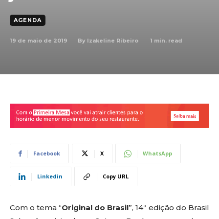
AGENDA
19 de maio de 2019
1
min. read
By
Izakeline Ribeiro
Facebook
X
WhatsApp
Linkedin
Copy URL
Com o tema “
Original do Brasil
”, 14ª edição do Brasil