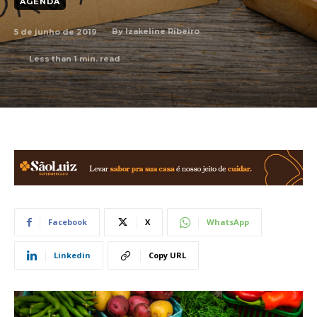
AGENDA
5 de junho de 2019
By
Izakeline Ribeiro
Less than 1
min. read
Facebook
X
WhatsApp
Linkedin
Copy URL