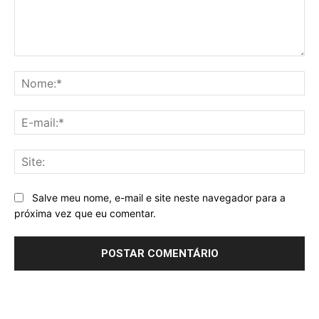
Comentário:
No
E-
mai
Sit
Salve meu nome, e-mail e site neste navegador para a
próxima vez que eu comentar.