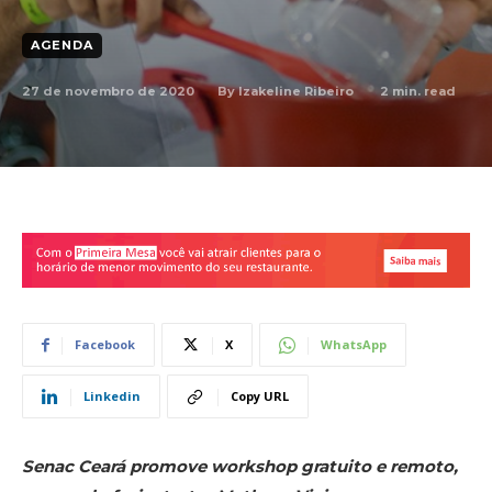
AGENDA
27 de novembro de 2020
2
min. read
By
Izakeline Ribeiro
Facebook
X
WhatsApp
Linkedin
Copy URL
Senac Ceará promove workshop gratuito e remoto,