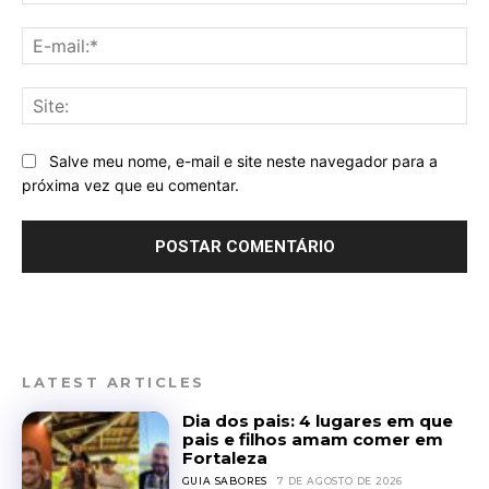
E-
mai
Sit
Salve meu nome, e-mail e site neste navegador para a
próxima vez que eu comentar.
LATEST ARTICLES
Dia dos pais: 4 lugares em que
pais e filhos amam comer em
Fortaleza
GUIA SABORES
7 DE AGOSTO DE 2026