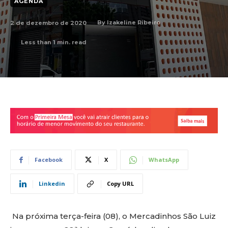
AGENDA
2 de dezembro de 2020
By
Izakeline Ribeiro
Less than 1
min. read
Facebook
X
WhatsApp
Linkedin
Copy URL
Na próxima terça-feira (08), o Mercadinhos São Luiz