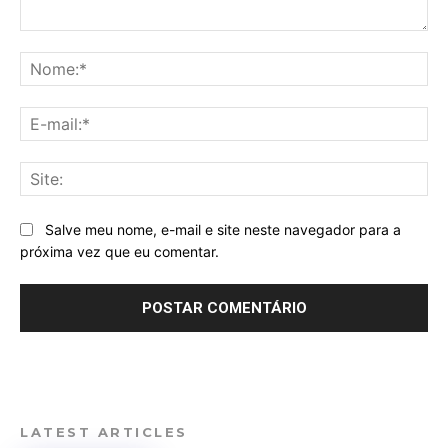
Comentário:
No
E-
mai
Sit
Salve meu nome, e-mail e site neste navegador para a
próxima vez que eu comentar.
LATEST ARTICLES