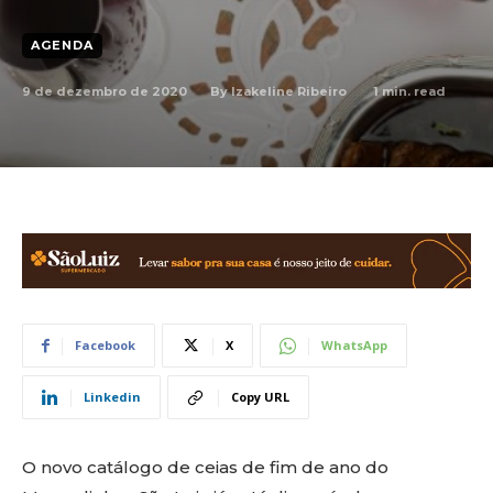
AGENDA
9 de dezembro de 2020
1
min. read
By
Izakeline Ribeiro
Facebook
X
WhatsApp
Linkedin
Copy URL
O novo catálogo de ceias de fim de ano do