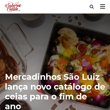
Mercadinhos São Luiz
lança novo catálogo de
ceias para o fim de
ano