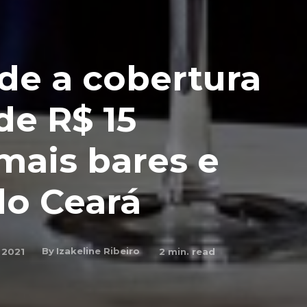
de a cobertura
de R$ 15
mais bares e
do Ceará
By
Izakeline Ribeiro
 2021
2
min. read