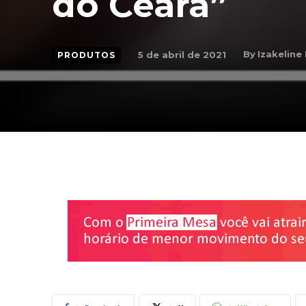
do Ceará”
By
Izakeline
5 de abril de 2021
PRODUTOS