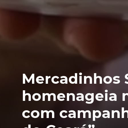
Mercadinhos 
homenageia m
com campanha