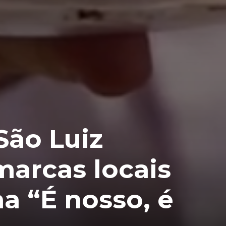
São Luiz
arcas locais
 “É nosso, é