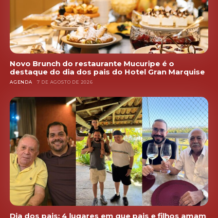
Novo Brunch do restaurante Mucuripe é o
destaque do dia dos pais do Hotel Gran Marquise
AGENDA
7 DE AGOSTO DE 2026
Dia dos pais: 4 lugares em que pais e filhos amam