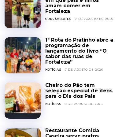
em que pais e filhos
amam comer em
Fortaleza
GUIA SABORES
7 DE AGOSTO DE 2026
1ª Rota do Pratinho abre a
programação de
lançamento do livro “O
sabor das ruas de
Fortaleza”
NOTÍCIAS
7 DE AGOSTO DE 2026
Cheiro do Pão tem
seleção especial de itens
para o Dia dos Pais
NOTÍCIAS
6 DE AGOSTO DE 2026
Restaurante Comida
Caseira serve pratos