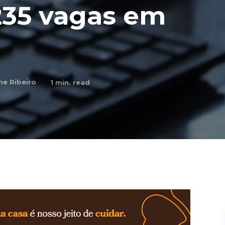
 235 vagas em
ine Ribeiro
1
min. read