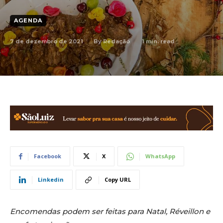
AGENDA
7 de dezembro de 2021
1
min. read
By
Redação
Facebook
X
WhatsApp
Linkedin
Copy URL
Encomendas podem ser feitas para Natal, Réveillon e