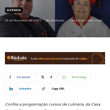
AGENDA
18 de fevereiro de 2022
Less than 1
min. read
By
Redação
Facebook
X
WhatsApp
Linkedin
Copy URL
Confira a programação cursos de culinária, da Casa