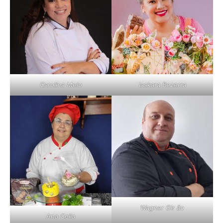
Carolina Melo
Iaskara Bezerra
Wagner Gir ão
Ana Celia