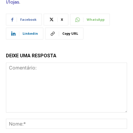
l/lojas
.
Facebook
X
WhatsApp
Linkedin
Copy URL
DEIXE UMA RESPOSTA
Comentário:
No