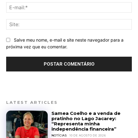
E-
mai
Sit
Salve meu nome, e-mail e site neste navegador para a
próxima vez que eu comentar.
LATEST ARTICLES
Samea Coelho e a venda de
pratinho no Lago Jacarey:
“Representa minha
independência financeira”
NOTÍCIAS
10 DE AGOSTO DE 2026