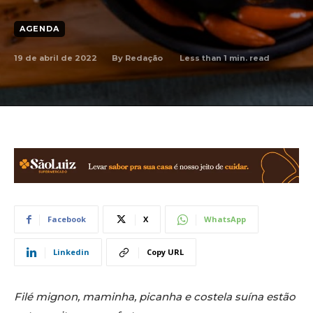
AGENDA
19 de abril de 2022
Less than 1
min. read
By
Redação
Facebook
X
WhatsApp
Linkedin
Copy URL
Filé mignon, maminha, picanha e costela suína estão