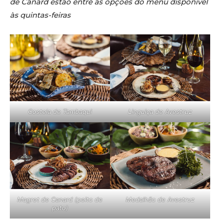
de Canard estão entre as opções do menu disponível
às quintas-feiras
Costela de Tambaqui
Linguiça de Avestruz
Magret de Canard (peito de
Medalhão de Avestruz
pato)