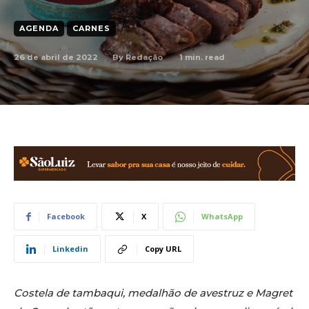
AGENDA
CARNES
26 de abril de 2022
1
min. read
By
Redação
Facebook
X
WhatsApp
Linkedin
Copy URL
Costela de tambaqui, medalhão de avestruz e Magret