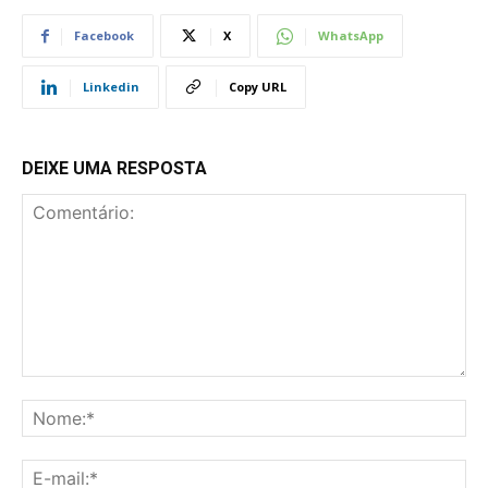
Facebook
X
WhatsApp
Linkedin
Copy URL
DEIXE UMA RESPOSTA
Comentário:
No
E-