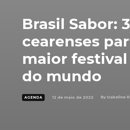
Brasil Sabor: 
cearenses par
maior festiva
do mundo
By
Izakeline R
12 de maio de 2022
AGENDA