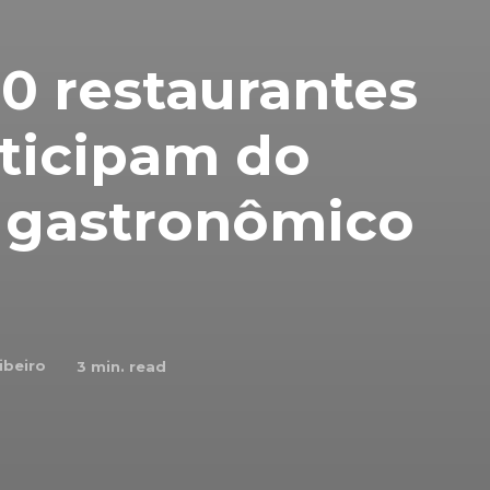
30 restaurantes
ticipam do
l gastronômico
ibeiro
3
min. read