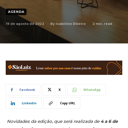
AGENDA
19 de agosto de 2022
2
min. read
By
Izakeline Ribeiro
Facebook
X
WhatsApp
Linkedin
Copy URL
Novidades da edição, que será realizada de
4 a 6 de