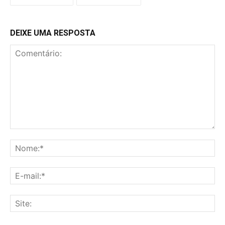
DEIXE UMA RESPOSTA
Comentário:
No
E-
mai
Sit