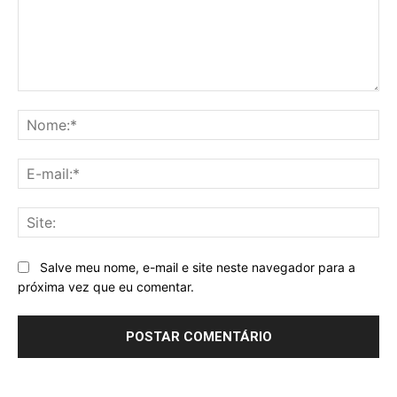
Comentário:
No
E-
mai
Sit
Salve meu nome, e-mail e site neste navegador para a
próxima vez que eu comentar.