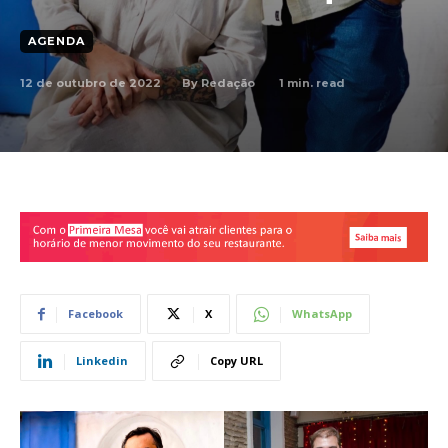
AGENDA
12 de outubro de 2022
1
min. read
By
Redação
Facebook
X
WhatsApp
Linkedin
Copy URL