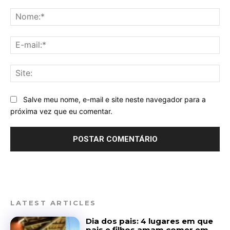
Comentário:
No
E-
mai
Sit
Salve meu nome, e-mail e site neste navegador para a
próxima vez que eu comentar.
LATEST ARTICLES
Dia dos pais: 4 lugares em que
pais e filhos amam comer em