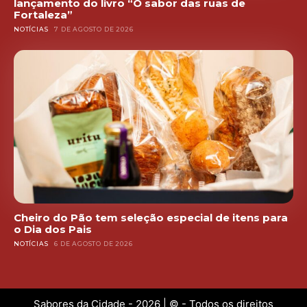
lançamento do livro “O sabor das ruas de
Fortaleza”
NOTÍCIAS
7 DE AGOSTO DE 2026
Cheiro do Pão tem seleção especial de itens para
o Dia dos Pais
NOTÍCIAS
6 DE AGOSTO DE 2026
Sabores da Cidade - 2026 | © - Todos os direitos