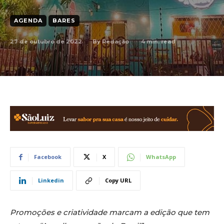
AGENDA
BARES
27 de outubro de 2022
4
min. read
By
Redação
Facebook
X
WhatsApp
Linkedin
Copy URL
Promoções e criatividade marcam a edição que tem