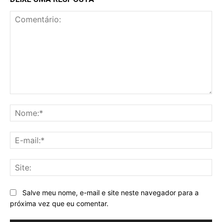
Comentário:
No
E-
mai
Sit
Salve meu nome, e-mail e site neste navegador para a
próxima vez que eu comentar.