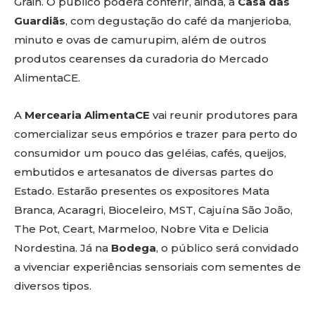
Grain. O público poderá conferir, ainda, a
Casa das
Guardiãs
, com degustação do café da manjerioba,
minuto e ovas de camurupim, além de outros
produtos cearenses da curadoria do Mercado
AlimentaCE.
A
Mercearia AlimentaCE
vai reunir produtores para
comercializar seus empórios e trazer para perto do
consumidor um pouco das geléias, cafés, queijos,
embutidos e artesanatos de diversas partes do
Estado. Estarão presentes os expositores Mata
Branca, Acaragri, Bioceleiro, MST, Cajuína São João,
The Pot, Ceart, Marmeloo, Nobre Vita e Delicia
Nordestina. Já na
Bodega
, o público será convidado
a vivenciar experiências sensoriais com sementes de
diversos tipos.