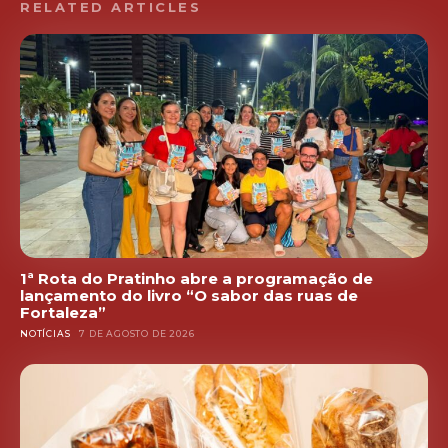
RELATED ARTICLES
1ª Rota do Pratinho abre a programação de
lançamento do livro “O sabor das ruas de
Fortaleza”
NOTÍCIAS
7 DE AGOSTO DE 2026