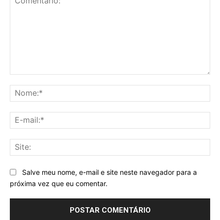
Comentário:
No
E-
mai
Sit
Salve meu nome, e-mail e site neste navegador para a
próxima vez que eu comentar.