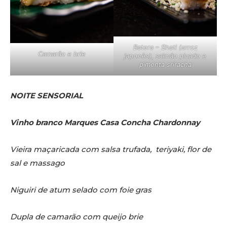
Batera –
Shati (arroz
Camarão e brie
japonês), salmão picado e
pimenta sriracha
NOITE SENSORIAL
Vinho branco Marques Casa Concha Chardonnay
Vieira maçaricada com salsa trufada, teriyaki, flor de
sal e massago
Niguiri de atum selado com foie gras
Dupla de camarão com queijo brie