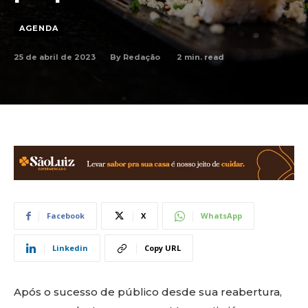
AGENDA
25 de abril de 2023
2
min. read
By
Redação
Facebook
X
WhatsApp
Linkedin
Copy URL
Após o sucesso de público desde sua reabertura,