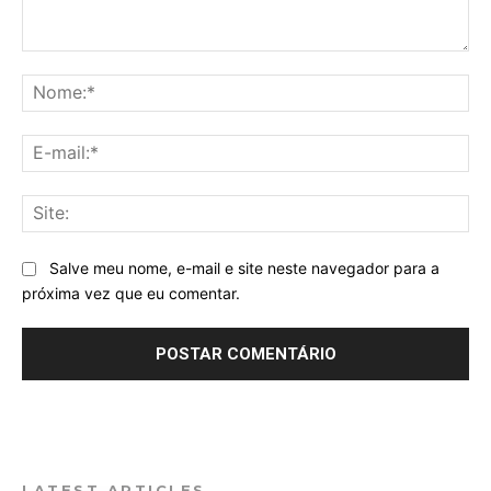
Comentário:
No
E-
mai
Sit
Salve meu nome, e-mail e site neste navegador para a
próxima vez que eu comentar.
LATEST ARTICLES