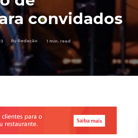
o de
ara convidados
By
Redação
23
1
min. read