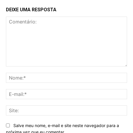
DEIXE UMA RESPOSTA
Comentário:
No
E-
mai
Sit
Salve meu nome, e-mail e site neste navegador para a
próxima vez que eu comentar.