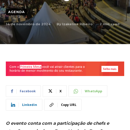
AGENDA
14 de novembro de 2024
2
min. read
By
Izakeline Ribeiro
Facebook
X
WhatsApp
Linkedin
Copy URL
O evento conta com a participação de chefs e