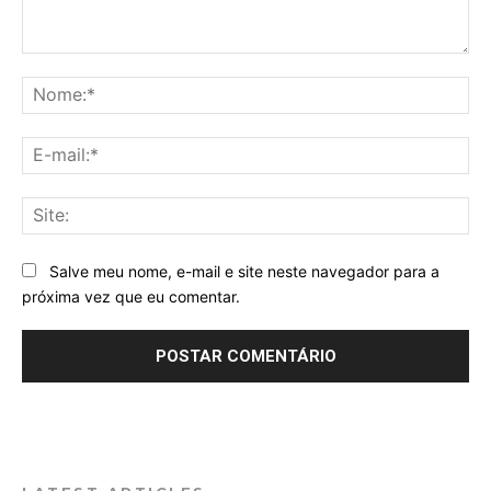
Comentário:
No
E-
mai
Sit
Salve meu nome, e-mail e site neste navegador para a
próxima vez que eu comentar.