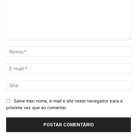
Comentário:
No
E-
mai
Sit
Salve meu nome, e-mail e site neste navegador para a
próxima vez que eu comentar.