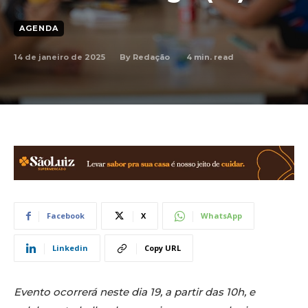
AGENDA
14 de janeiro de 2025
4
min. read
By
Redação
Facebook
X
WhatsApp
Linkedin
Copy URL
Evento ocorrerá neste dia 19, a partir das 10h, e