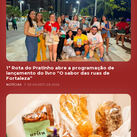
1ª Rota do Pratinho abre a programação de
lançamento do livro “O sabor das ruas de
Fortaleza”
NOTÍCIAS
7 DE AGOSTO DE 2026